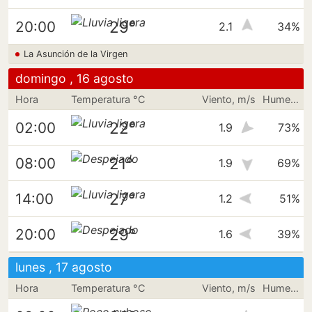
29°
20:00
2.1
34%
La Asunción de la Virgen
domingo , 16 agosto
Hora
Temperatura °C
Viento, m/s
Humedad
22°
02:00
1.9
73%
21°
08:00
1.9
69%
27°
14:00
1.2
51%
29°
20:00
1.6
39%
lunes , 17 agosto
Hora
Temperatura °C
Viento, m/s
Humedad