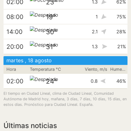
23°
02:00
1.3
62%
19°
08:00
1
75%
30°
14:00
2.1
28%
31°
20:00
1.3
21%
martes , 18 agosto
Hora
Temperatura °C
Viento, m/s
Humedad
24°
02:00
0.8
46%
El tiempo en Ciudad Lineal, clima de Ciudad Lineal, Comunidad
Autónoma de Madrid hoy, mañana, 3 días, 7 días, 10 días, 15 días, en
estos días. Pronóstico para Ciudad Lineal. España.
Últimas noticias