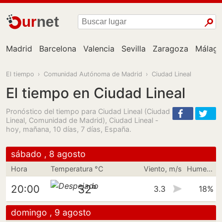
ur
net
Madrid
Barcelona
Valencia
Sevilla
Zaragoza
Málag
El tiempo
›
Comunidad Autónoma de Madrid
›
Ciudad Lineal
El tiempo en Ciudad Lineal
Pronóstico del tiempo para Ciudad Lineal (Ciudad
Lineal, Comunidad de Madrid), Ciudad Lineal -
hoy, mañana, 10 días, 7 días, España.
sábado , 8 agosto
Hora
Temperatura °C
Viento, m/s
Humedad
32°
20:00
3.3
18%
domingo , 9 agosto