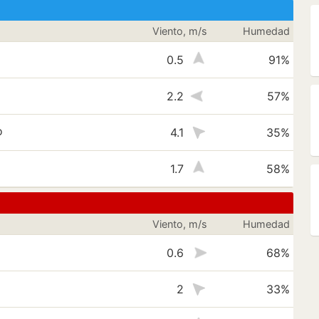
Viento, m/s
Humedad
0.5
91%
2.2
57%
o
4.1
35%
1.7
58%
Viento, m/s
Humedad
0.6
68%
2
33%