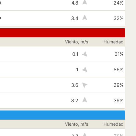
o
4.8
24%
o
3.4
32%
Viento, m/s
Humedad
0.1
61%
1
56%
3.6
29%
3.2
39%
Viento, m/s
Humedad