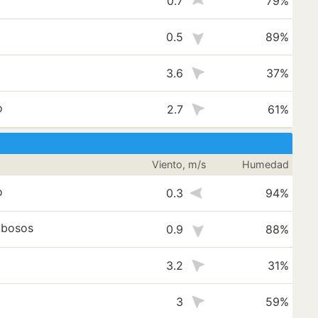
0.7
79%
0.5
89%
3.6
37%
o
2.7
61%
Viento, m/s
Humedad
o
0.3
94%
ubosos
0.9
88%
3.2
31%
3
59%