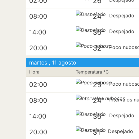
26°
02:00
24°
08:00
Despejado
36°
14:00
Despejado
32°
20:00
Poco nubos
martes , 11 agosto
Hora
Temperatura °C
25°
02:00
Poco nubos
24°
08:00
Intervalos n
36°
14:00
Despejado
31°
20:00
Despejado