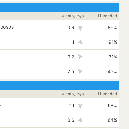
Viento, m/s
Humedad
ubosos
0.9
86%
1.1
91%
3.2
31%
2.5
45%
Viento, m/s
Humedad
o
0.1
68%
0.6
64%