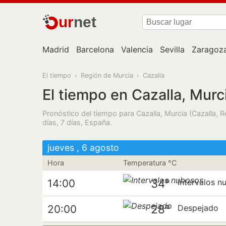
ur
net
Madrid
Barcelona
Valencia
Sevilla
Zaragoz
El tiempo
›
Región de Murcia
›
Cazalla
El tiempo en Cazalla, Murc
Pronóstico del tiempo para Cazalla, Murcia (Cazalla, 
días, 7 días, España.
jueves , 6 agosto
Hora
Temperatura °C
34°
14:00
Intervalos n
28°
20:00
Despejado