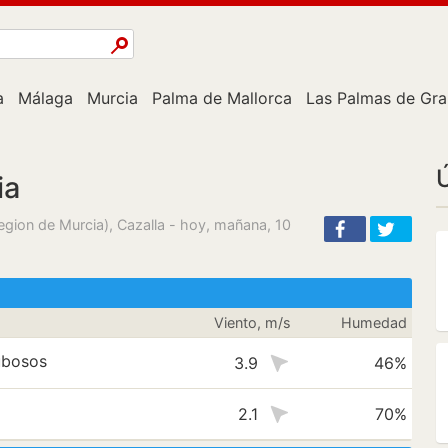
a
Málaga
Murcia
Palma de Mallorca
Las Palmas de Gra
Ú
ia
Region de Murcia), Cazalla - hoy, mañana, 10
Viento, m/s
Humedad
ubosos
3.9
46%
2.1
70%