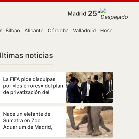
25°
Madrid
n Canaria
Bilbao
Alicante
Córdoba
Valladolid
Hospitalet de L
ltimas noticias
La FIFA pide disculpas
por «los errores» del plan
de privatización del
Mundial
Nace un elefante de
Sumatra en Zoo
Aquarium de Madrid,
especie en Peligro Crítico