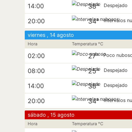
38°
14:00
Despejado
34°
20:00
Intervalos n
viernes , 14 agosto
Hora
Temperatura °C
27°
02:00
Poco nubos
25°
08:00
Despejado
38°
14:00
Despejado
34°
20:00
Intervalos n
sábado , 15 agosto
Hora
Temperatura °C