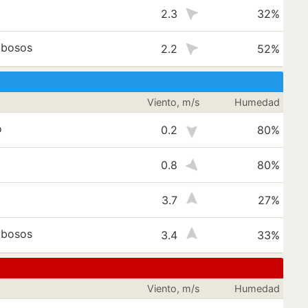
2.3
32%
ubosos
2.2
52%
Viento, m/s
Humedad
o
0.2
80%
0.8
80%
3.7
27%
ubosos
3.4
33%
Viento, m/s
Humedad