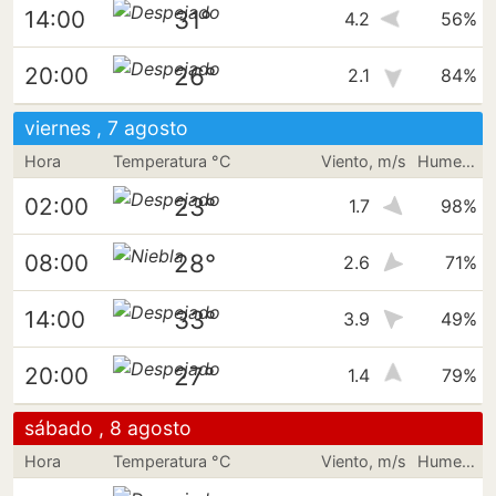
31°
14:00
4.2
56%
26°
20:00
2.1
84%
viernes , 7 agosto
Hora
Temperatura °C
Viento, m/s
Humedad
23°
02:00
1.7
98%
28°
08:00
2.6
71%
33°
14:00
3.9
49%
27°
20:00
1.4
79%
sábado , 8 agosto
Hora
Temperatura °C
Viento, m/s
Humedad