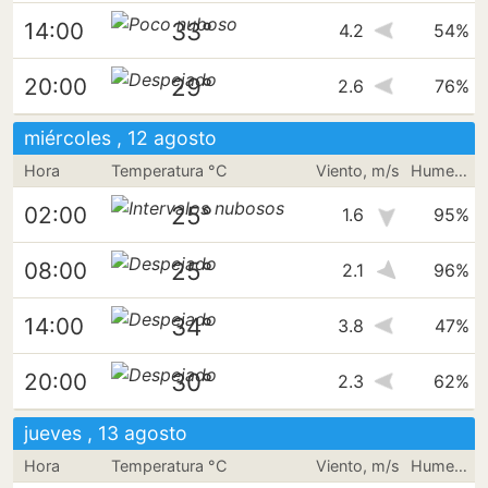
33°
14:00
4.2
54%
29°
20:00
2.6
76%
miércoles , 12 agosto
Hora
Temperatura °C
Viento, m/s
Humedad
25°
02:00
1.6
95%
25°
08:00
2.1
96%
34°
14:00
3.8
47%
30°
20:00
2.3
62%
jueves , 13 agosto
Hora
Temperatura °C
Viento, m/s
Humedad