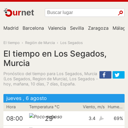
ur
net
Madrid
Barcelona
Valencia
Sevilla
Zaragoza
Málag
El tiempo
›
Región de Murcia
›
Los Segados
El tiempo en Los Segados,
Murcia
Pronóstico del tiempo para Los Segados, Murcia
(Los Segados, Region de Murcia), Los Segados -
hoy, mañana, 10 días, 7 días, España.
jueves , 6 agosto
Hora
Temperatura °C
Viento, m/s
Humedad
29°
08:00
3.4
69%