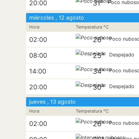
31°
20:00
Poco nubos
miércoles , 12 agosto
Hora
Temperatura °C
26°
02:00
Poco nubos
25°
08:00
Despejado
34°
14:00
Poco nubos
30°
20:00
Despejado
jueves , 13 agosto
Hora
Temperatura °C
26°
02:00
Poco nubos
Intervalos n