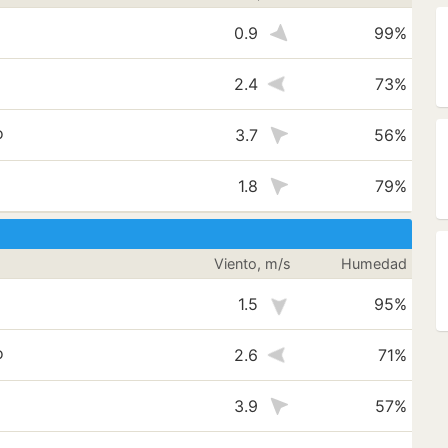
0.9
99%
2.4
73%
o
3.7
56%
1.8
79%
Viento, m/s
Humedad
1.5
95%
o
2.6
71%
3.9
57%