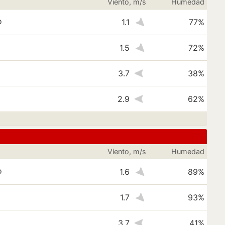
Viento, m/s
Humedad
o
1.1
77%
1.5
72%
3.7
38%
2.9
62%
Viento, m/s
Humedad
o
1.6
89%
1.7
93%
3.7
41%