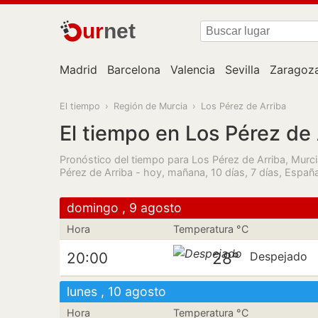
ur
net
Madrid
Barcelona
Valencia
Sevilla
Zaragoz
El tiempo
›
Región de Murcia
›
Los Pérez de Arriba
El tiempo en Los Pérez de 
Pronóstico del tiempo para Los Pérez de Arriba, Murci
Pérez de Arriba - hoy, mañana, 10 días, 7 días, Españ
domingo , 9 agosto
Hora
Temperatura °C
28°
20:00
Despejado
lunes , 10 agosto
Hora
Temperatura °C