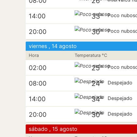
26°
08:00
33°
14:00
Poco nubos
30°
20:00
Poco nubos
viernes , 14 agosto
Hora
Temperatura °C
25°
02:00
Poco nubos
24°
08:00
Despejado
34°
14:00
Despejado
30°
20:00
Despejado
sábado , 15 agosto