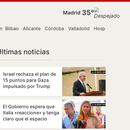
35°
Madrid
n Canaria
Bilbao
Alicante
Córdoba
Valladolid
Hospitalet de L
ltimas noticias
Israel rechaza el plan de
15 puntos para Gaza
impulsado por Trump
El Gobierno espera que
Italia «reaccione» y tenga
claro que el espacio
Schengen «no ha sido