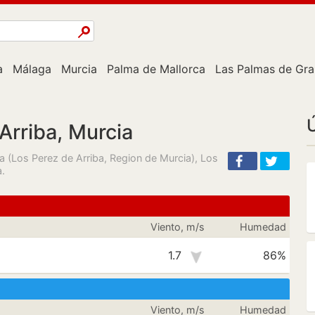
a
Málaga
Murcia
Palma de Mallorca
Las Palmas de Gra
Ú
Arriba, Murcia
a (Los Perez de Arriba, Region de Murcia), Los
a.
Viento, m/s
Humedad
1.7
86%
Viento, m/s
Humedad