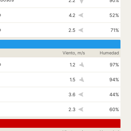
2.2
90%
o
4.2
52%
o
2.5
71%
Viento, m/s
Humedad
o
1.2
97%
1.5
94%
3.6
44%
2.3
60%