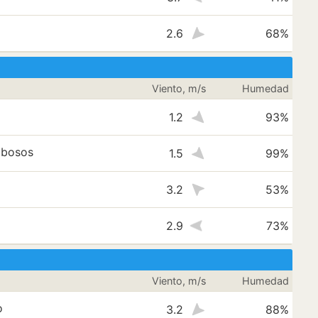
2.6
68%
Viento, m/s
Humedad
1.2
93%
ubosos
1.5
99%
3.2
53%
2.9
73%
Viento, m/s
Humedad
o
3.2
88%