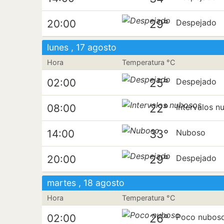
29°
20:00
Despejado
lunes , 17 agosto
Hora
Temperatura °C
25°
02:00
Despejado
22°
08:00
Intervalos n
33°
14:00
Nuboso
29°
20:00
Despejado
martes , 18 agosto
Hora
Temperatura °C
26°
02:00
Poco nubos