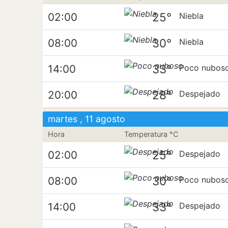
25°
02:00
Niebla
30°
08:00
Niebla
33°
14:00
Poco nubos
28°
20:00
Despejado
martes , 11 agosto
Hora
Temperatura °C
25°
02:00
Despejado
30°
08:00
Poco nubos
33°
14:00
Despejado