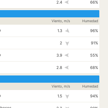
o
2.4
66%
Viento, m/s
Humedad
o
1.3
96%
2
91%
o
3.9
55%
2.8
68%
Viento, m/s
Humedad
o
1.5
94%
ubosos