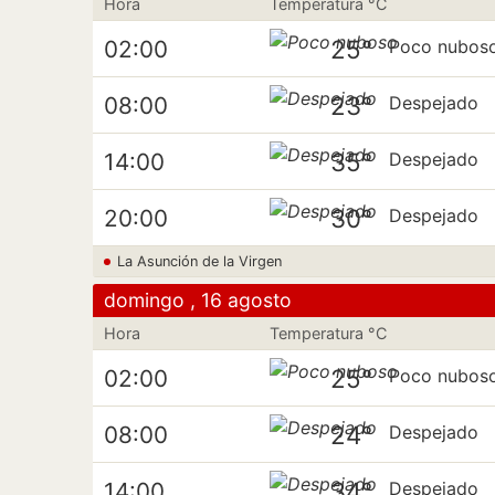
Hora
Temperatura °C
25°
02:00
Poco nubos
23°
08:00
Despejado
35°
14:00
Despejado
30°
20:00
Despejado
La Asunción de la Virgen
domingo , 16 agosto
Hora
Temperatura °C
25°
02:00
Poco nubos
24°
08:00
Despejado
34°
14:00
Despejado