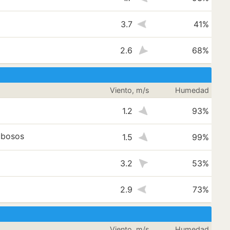
3.7
41%
2.6
68%
Viento, m/s
Humedad
1.2
93%
ubosos
1.5
99%
3.2
53%
2.9
73%
Viento, m/s
Humedad