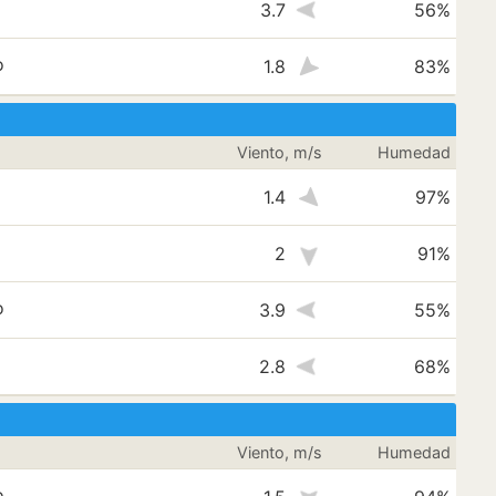
3.7
56%
o
1.8
83%
Viento, m/s
Humedad
1.4
97%
2
91%
o
3.9
55%
2.8
68%
Viento, m/s
Humedad
o