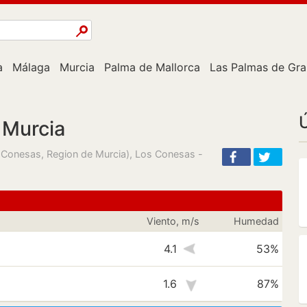
a
Málaga
Murcia
Palma de Mallorca
Las Palmas de Gra
Ú
 Murcia
 Conesas, Region de Murcia), Los Conesas -
Viento, m/s
Humedad
4.1
53%
1.6
87%