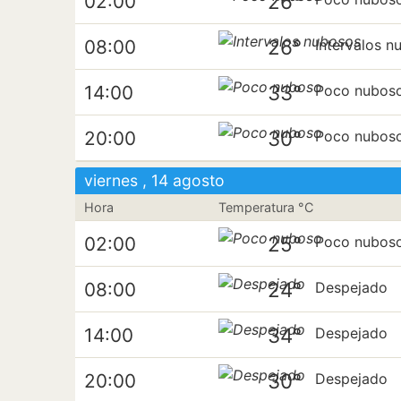
26°
02:00
26°
08:00
Intervalos n
33°
14:00
Poco nubos
30°
20:00
Poco nubos
viernes , 14 agosto
Hora
Temperatura °C
25°
02:00
Poco nubos
24°
08:00
Despejado
34°
14:00
Despejado
30°
20:00
Despejado