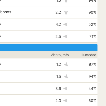
1.5
94%
ubosos
2.2
90%
o
4.2
52%
o
2.5
71%
Viento, m/s
Humedad
o
1.2
97%
1.5
94%
3.6
44%
2.3
60%