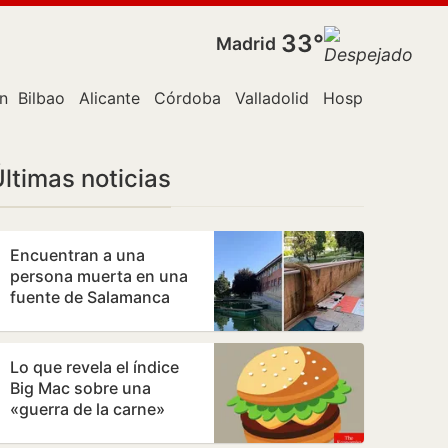
33°
Madrid
n Canaria
Bilbao
Alicante
Córdoba
Valladolid
Hospitalet de L
ltimas noticias
Encuentran a una
persona muerta en una
fuente de Salamanca
Lo que revela el índice
Big Mac sobre una
«guerra de la carne»
monetaria a escala