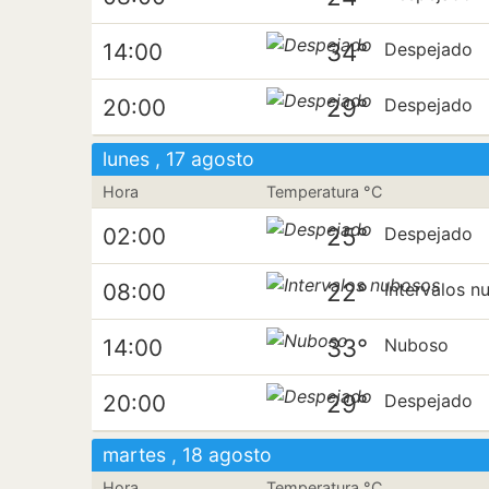
34°
14:00
Despejado
29°
20:00
Despejado
lunes , 17 agosto
Hora
Temperatura °C
25°
02:00
Despejado
22°
08:00
Intervalos n
33°
14:00
Nuboso
29°
20:00
Despejado
martes , 18 agosto
Hora
Temperatura °C