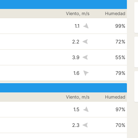
Viento, m/s
Humedad
1.1
99%
2.2
72%
3.9
55%
1.6
79%
Viento, m/s
Humedad
1.5
97%
2.3
70%