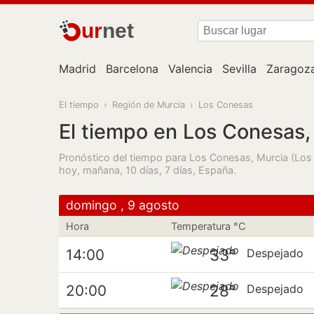
ur
net
Madrid
Barcelona
Valencia
Sevilla
Zaragoz
El tiempo
›
Región de Murcia
›
Los Conesas
El tiempo en Los Conesas,
Pronóstico del tiempo para Los Conesas, Murcia (Los
hoy, mañana, 10 días, 7 días, España.
domingo , 9 agosto
Hora
Temperatura °C
33°
14:00
Despejado
28°
20:00
Despejado