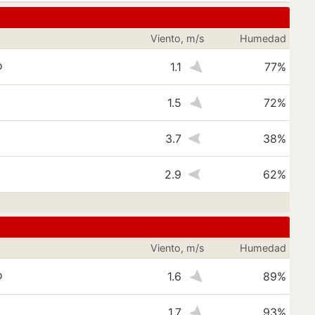
Viento, m/s
Humedad
o
1.1
77%
1.5
72%
3.7
38%
2.9
62%
Viento, m/s
Humedad
o
1.6
89%
1.7
93%