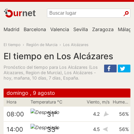
ur
net
Madrid
Barcelona
Valencia
Sevilla
Zaragoza
Málag
El tiempo
›
Región de Murcia
›
Los Alcázares
El tiempo en Los Alcázares
Pronóstico del tiempo para Los Alcázares (Los
Alcazares, Region de Murcia), Los Alcázares -
hoy, mañana, 10 días, 7 días, España.
domingo , 9 agosto
Hora
Temperatura °C
Viento, m/s
Humedad
31°
08:00
4.2
56%
33°
14:00
4.5
56%