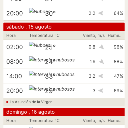
30°
20:00
2.2
64%
sábado , 15 agosto
Hora
Temperatura °C
Viento, m/s
Humedad
25°
02:00
0.8
96%
24°
08:00
1.6
88%
33°
14:00
3.2
47%
29°
20:00
3
69%
La Asunción de la Virgen
domingo , 16 agosto
Hora
Temperatura °C
Viento, m/s
Humedad