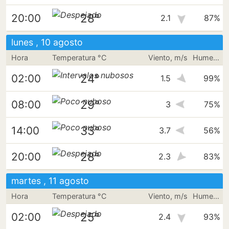
28°
20:00
2.1
87%
lunes , 10 agosto
Hora
Temperatura °C
Viento, m/s
Humedad
24°
02:00
1.5
99%
29°
08:00
3
75%
33°
14:00
3.7
56%
28°
20:00
2.3
83%
martes , 11 agosto
Hora
Temperatura °C
Viento, m/s
Humedad
25°
02:00
2.4
93%