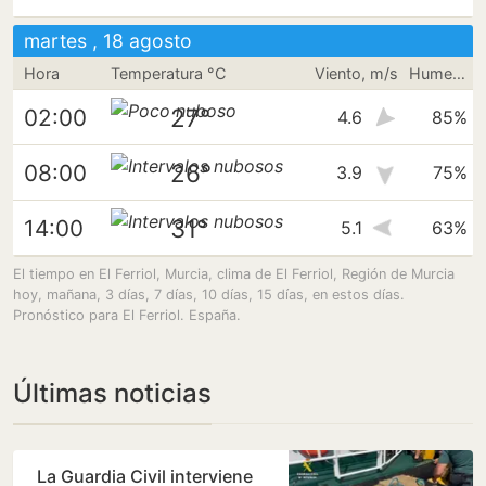
martes , 18 agosto
Hora
Temperatura °C
Viento, m/s
Humedad
27°
02:00
4.6
85%
26°
08:00
3.9
75%
31°
14:00
5.1
63%
El tiempo en El Ferriol, Murcia, clima de El Ferriol, Región de Murcia
hoy, mañana, 3 días, 7 días, 10 días, 15 días, en estos días.
Pronóstico para El Ferriol. España.
Últimas noticias
La Guardia Civil interviene