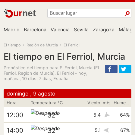
ur
net
Madrid
Barcelona
Valencia
Sevilla
Zaragoza
Málag
El tiempo
›
Región de Murcia
›
El Ferriol
El tiempo en El Ferriol, Murcia
Pronóstico del tiempo para El Ferriol, Murcia (El
Ferriol, Region de Murcia), El Ferriol - hoy,
mañana, 10 días, 7 días, España.
domingo , 9 agosto
Hora
Temperatura °C
Viento, m/s
Humedad
32°
12:00
5.4
64%
32°
14:00
5.1
67%