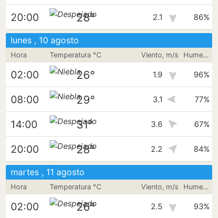
28°
20:00
2.1
86%
lunes , 10 agosto
Hora
Temperatura °C
Viento, m/s
Humedad
26°
02:00
1.9
96%
29°
08:00
3.1
77%
31°
14:00
3.6
67%
28°
20:00
2.2
84%
martes , 11 agosto
Hora
Temperatura °C
Viento, m/s
Humedad
26°
02:00
2.5
93%