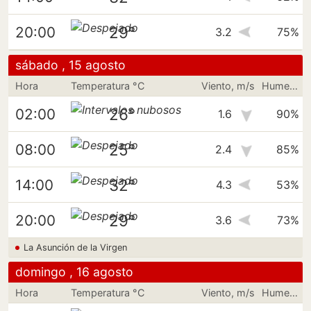
29°
20:00
3.2
75%
sábado , 15 agosto
Hora
Temperatura °C
Viento, m/s
Humedad
26°
02:00
1.6
90%
25°
08:00
2.4
85%
32°
14:00
4.3
53%
29°
20:00
3.6
73%
La Asunción de la Virgen
domingo , 16 agosto
Hora
Temperatura °C
Viento, m/s
Humedad