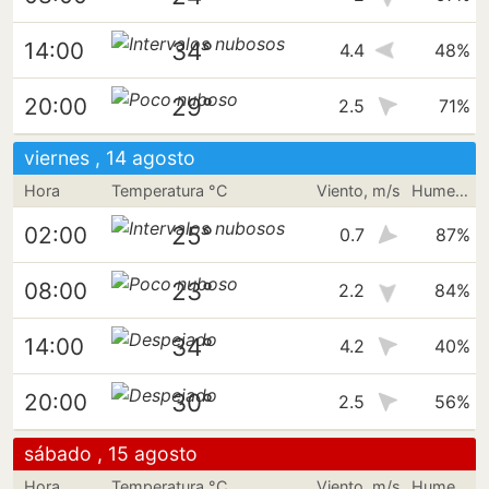
34°
14:00
4.4
48%
29°
20:00
2.5
71%
viernes , 14 agosto
Hora
Temperatura °C
Viento, m/s
Humedad
25°
02:00
0.7
87%
23°
08:00
2.2
84%
34°
14:00
4.2
40%
30°
20:00
2.5
56%
sábado , 15 agosto
Hora
Temperatura °C
Viento, m/s
Humedad