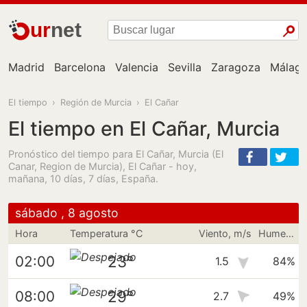
ur
net
Madrid
Barcelona
Valencia
Sevilla
Zaragoza
Málag
El tiempo
›
Región de Murcia
›
El Cañar
El tiempo en El Cañar, Murcia
Pronóstico del tiempo para El Cañar, Murcia (El
Canar, Region de Murcia), El Cañar - hoy,
mañana, 10 días, 7 días, España.
sábado , 8 agosto
Hora
Temperatura °C
Viento, m/s
Humedad
23°
02:00
1.5
84%
29°
08:00
2.7
49%