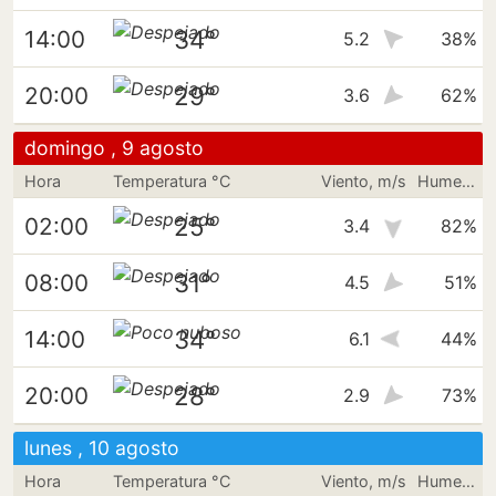
34°
14:00
5.2
38%
29°
20:00
3.6
62%
domingo , 9 agosto
Hora
Temperatura °C
Viento, m/s
Humedad
25°
02:00
3.4
82%
31°
08:00
4.5
51%
34°
14:00
6.1
44%
28°
20:00
2.9
73%
lunes , 10 agosto
Hora
Temperatura °C
Viento, m/s
Humedad