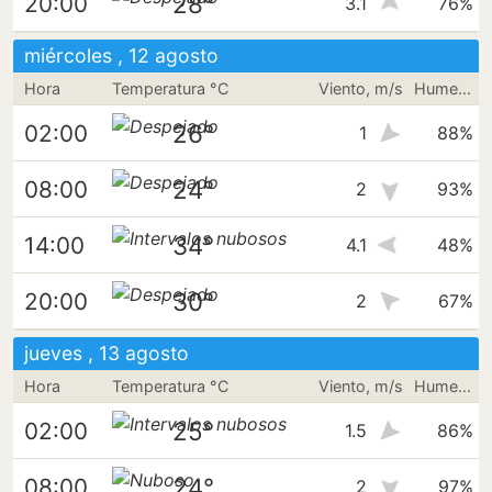
28°
20:00
3.1
76%
miércoles , 12 agosto
Hora
Temperatura °C
Viento, m/s
Humedad
26°
02:00
1
88%
24°
08:00
2
93%
34°
14:00
4.1
48%
30°
20:00
2
67%
jueves , 13 agosto
Hora
Temperatura °C
Viento, m/s
Humedad
25°
02:00
1.5
86%
24°
08:00
2
97%