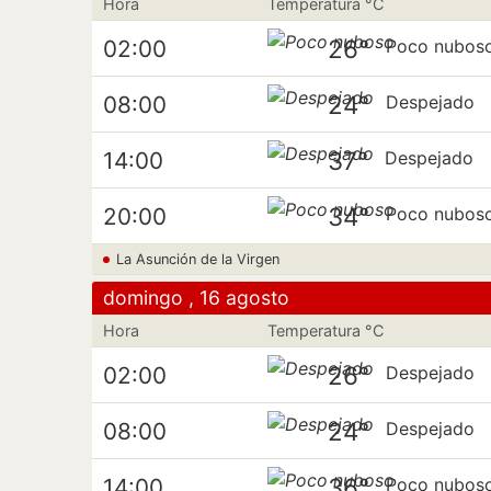
Hora
Temperatura °C
26°
02:00
Poco nubos
24°
08:00
Despejado
37°
14:00
Despejado
34°
20:00
Poco nubos
La Asunción de la Virgen
domingo , 16 agosto
Hora
Temperatura °C
26°
02:00
Despejado
24°
08:00
Despejado
36°
14:00
Poco nubos