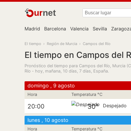
ur
net
Madrid
Barcelona
Valencia
Sevilla
Zaragoz
El tiempo
›
Región de Murcia
›
Campos del Río
El tiempo en Campos del R
Pronóstico del tiempo para Campos del Río, Murcia (
Río - hoy, mañana, 10 días, 7 días, España.
domingo , 9 agosto
Hora
Temperatura °C
30°
20:00
Despejado
lunes , 10 agosto
Hora
Temperatura °C