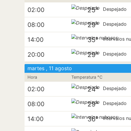
25°
02:00
Despejado
29°
08:00
Despejado
35°
14:00
Intervalos n
29°
20:00
Despejado
martes , 11 agosto
Hora
Temperatura °C
24°
02:00
Despejado
29°
08:00
Despejado
36°
14:00
Intervalos n