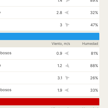
1.4
89%
o
2.8
32%
3
47%
Viento, m/s
Humedad
ubosos
0.9
81%
o
1.2
88%
3.1
26%
ubosos
1.9
33%