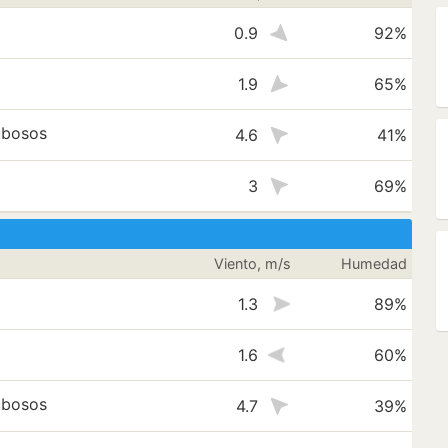
0.9
92%
1.9
65%
ubosos
4.6
41%
3
69%
Viento, m/s
Humedad
1.3
89%
1.6
60%
ubosos
4.7
39%