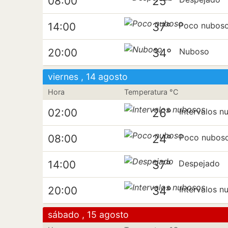
25°
08:00
37°
14:00
Poco nubos
34°
20:00
Nuboso
viernes , 14 agosto
Hora
Temperatura °C
26°
02:00
Intervalos n
24°
08:00
Poco nubos
37°
14:00
Despejado
34°
20:00
Intervalos n
sábado , 15 agosto