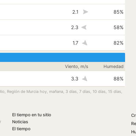
2.1
85%
2.3
58%
1.7
82%
Viento, m/s
Humedad
3.3
88%
o, Región de Murcia hoy, mañana, 3 días, 7 días, 10 días, 15 días,
El tiempo en tu sitio
Cr
y
Noticias
Re
El tiempo
Hu