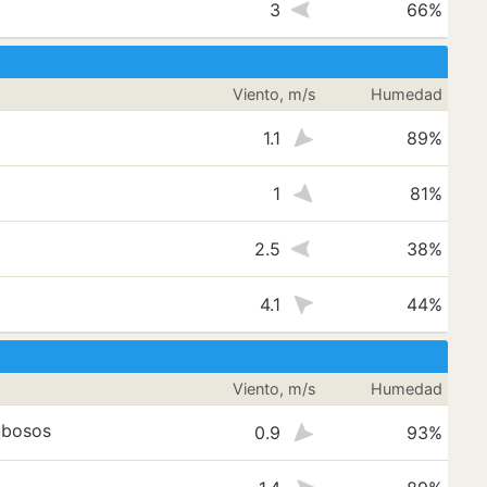
3
66%
Viento, m/s
Humedad
1.1
89%
1
81%
2.5
38%
4.1
44%
Viento, m/s
Humedad
ubosos
0.9
93%