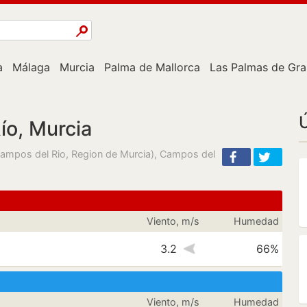
a
Málaga
Murcia
Palma de Mallorca
Las Palmas de Gra
Ú
ío, Murcia
Campos del Rio, Region de Murcia), Campos del
Viento, m/s
Humedad
3.2
66%
Viento, m/s
Humedad