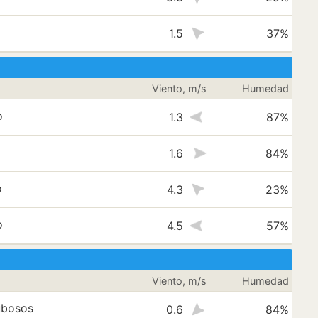
1.5
37%
Viento, m/s
Humedad
o
1.3
87%
1.6
84%
o
4.3
23%
o
4.5
57%
Viento, m/s
Humedad
ubosos
0.6
84%