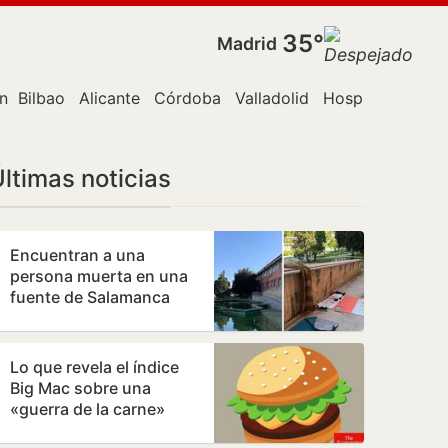
35°
Madrid
n Canaria
Bilbao
Alicante
Córdoba
Valladolid
Hospitalet de L
ltimas noticias
Encuentran a una
persona muerta en una
fuente de Salamanca
Lo que revela el índice
Big Mac sobre una
«guerra de la carne»
monetaria a escala