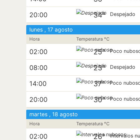
34°
20:00
Despejado
lunes , 17 agosto
Hora
Temperatura °C
25°
02:00
Poco nubos
23°
08:00
Despejado
37°
14:00
Poco nubos
30°
20:00
Poco nubos
martes , 18 agosto
Hora
Temperatura °C
26°
02:00
Intervalos n