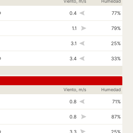
Viento, m/s
Humedad
o
0.4
77%
1.1
79%
3.1
25%
o
3.4
33%
Viento, m/s
Humedad
0.8
71%
0.8
87%
o
3.3
25%