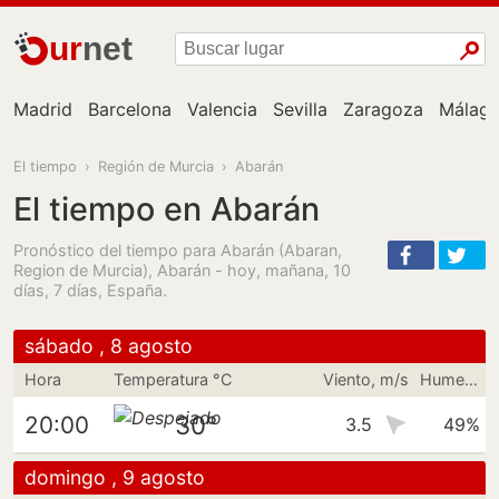
ur
net
Madrid
Barcelona
Valencia
Sevilla
Zaragoza
Málag
El tiempo
›
Región de Murcia
›
Abarán
El tiempo en Abarán
Pronóstico del tiempo para Abarán (Abaran,
Region de Murcia), Abarán - hoy, mañana, 10
días, 7 días, España.
sábado , 8 agosto
Hora
Temperatura °C
Viento, m/s
Humedad
30°
20:00
3.5
49%
domingo , 9 agosto