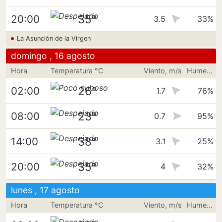
35°
20:00
3.5
33%
La Asunción de la Virgen
domingo , 16 agosto
Hora
Temperatura °C
Viento, m/s
Humedad
26°
02:00
1.7
76%
23°
08:00
0.7
95%
38°
14:00
3.1
25%
35°
20:00
4
32%
lunes , 17 agosto
Hora
Temperatura °C
Viento, m/s
Humedad