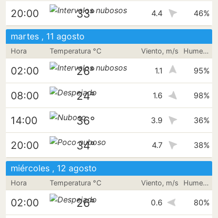
33°
20:00
4.4
46%
martes , 11 agosto
Hora
Temperatura °C
Viento, m/s
Humedad
26°
02:00
1.1
95%
24°
08:00
1.6
98%
36°
14:00
3.9
36%
34°
20:00
4.7
38%
miércoles , 12 agosto
Hora
Temperatura °C
Viento, m/s
Humedad
26°
02:00
0.6
80%