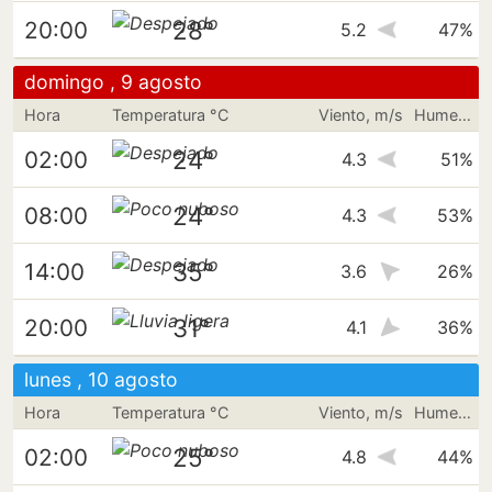
28°
20:00
5.2
47%
domingo , 9 agosto
Hora
Temperatura °C
Viento, m/s
Humedad
24°
02:00
4.3
51%
24°
08:00
4.3
53%
35°
14:00
3.6
26%
31°
20:00
4.1
36%
lunes , 10 agosto
Hora
Temperatura °C
Viento, m/s
Humedad
25°
02:00
4.8
44%