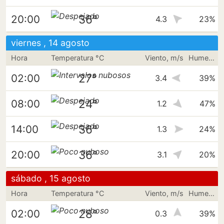
36°
20:00
4.3
23%
viernes , 14 agosto
Hora
Temperatura °C
Viento, m/s
Humedad
27°
02:00
3.4
39%
24°
08:00
1.2
47%
36°
14:00
1.3
24%
36°
20:00
3.1
20%
sábado , 15 agosto
Hora
Temperatura °C
Viento, m/s
Humedad
28°
02:00
0.3
39%