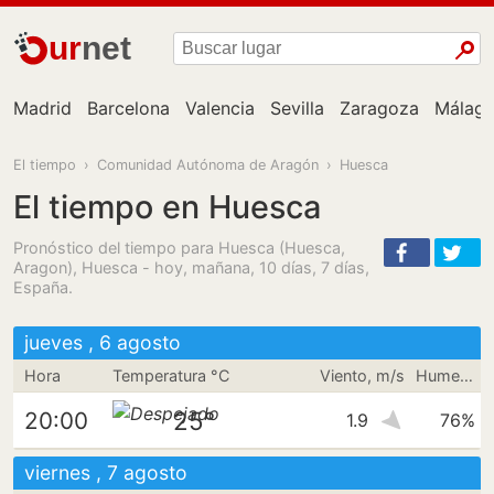
ur
net
Madrid
Barcelona
Valencia
Sevilla
Zaragoza
Málag
El tiempo
›
Comunidad Autónoma de Aragón
›
Huesca
El tiempo en Huesca
Pronóstico del tiempo para Huesca (Huesca,
Aragon), Huesca - hoy, mañana, 10 días, 7 días,
España.
jueves , 6 agosto
Hora
Temperatura °C
Viento, m/s
Humedad
25°
20:00
1.9
76%
viernes , 7 agosto