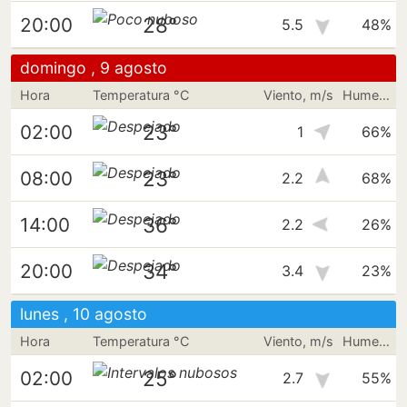
28°
20:00
5.5
48%
domingo , 9 agosto
Hora
Temperatura °C
Viento, m/s
Humedad
23°
02:00
1
66%
23°
08:00
2.2
68%
36°
14:00
2.2
26%
34°
20:00
3.4
23%
lunes , 10 agosto
Hora
Temperatura °C
Viento, m/s
Humedad
25°
02:00
2.7
55%