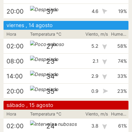
37°
20:00
4.6
19%
viernes , 14 agosto
Hora
Temperatura °C
Viento, m/s
Humedad
27°
02:00
5.2
58%
23°
08:00
2.1
74%
34°
14:00
2.9
33%
35°
20:00
0.9
23%
sábado , 15 agosto
Hora
Temperatura °C
Viento, m/s
Humedad
24°
02:00
3.8
61%