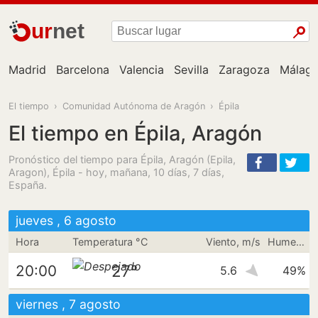
ur
net
Madrid
Barcelona
Valencia
Sevilla
Zaragoza
Málag
El tiempo
›
Comunidad Autónoma de Aragón
›
Épila
El tiempo en Épila, Aragón
Pronóstico del tiempo para Épila, Aragón (Epila,
Aragon), Épila - hoy, mañana, 10 días, 7 días,
España.
jueves , 6 agosto
Hora
Temperatura °C
Viento, m/s
Humedad
27°
20:00
5.6
49%
viernes , 7 agosto