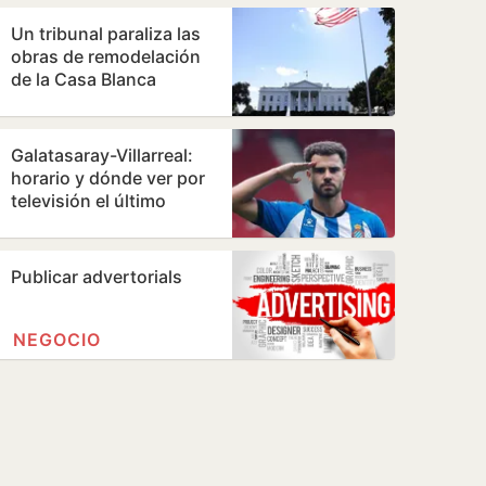
directiva…
Un tribunal paraliza las
obras de remodelación
de la Casa Blanca
ordenadas por Trump
Galatasaray-Villarreal:
horario y dónde ver por
televisión el último
amistoso de
pretemporada del…
Publicar advertorials
NEGOCIO