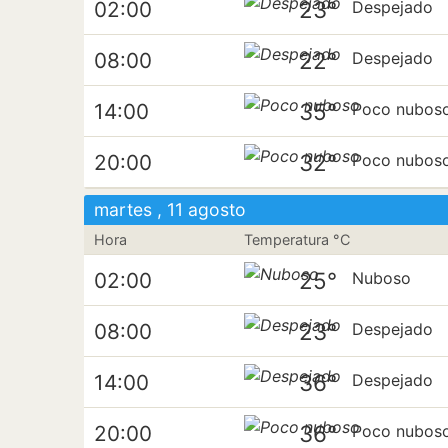
23°
02:00
Despejado
22°
08:00
Despejado
35°
14:00
Poco nubos
32°
20:00
Poco nubos
martes , 11 agosto
Hora
Temperatura °C
25°
02:00
Nuboso
23°
08:00
Despejado
36°
14:00
Despejado
36°
20:00
Poco nubos