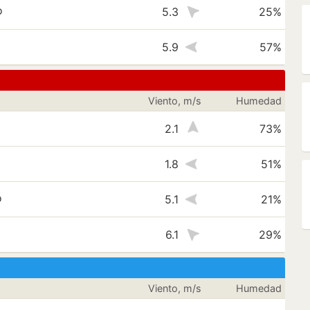
o
5.3
25%
5.9
57%
Viento, m/s
Humedad
2.1
73%
1.8
51%
o
5.1
21%
o
6.1
29%
Viento, m/s
Humedad