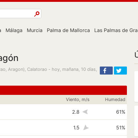
a
Málaga
Murcia
Palma de Mallorca
Las Palmas de Gra
Ú
ragón
ao, Aragon), Calatorao - hoy, mañana, 10 días,
Viento, m/s
Humedad
2.8
61%
1.5
51%