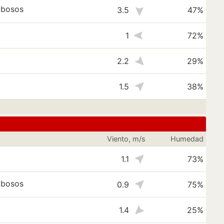
ubosos
3.5
47%
1
72%
2.2
29%
1.5
38%
Viento, m/s
Humedad
1.1
73%
ubosos
0.9
75%
1.4
25%