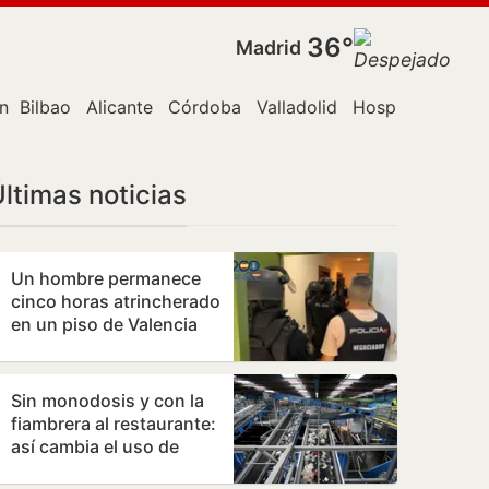
36°
Madrid
n Canaria
Bilbao
Alicante
Córdoba
Valladolid
Hospitalet de L
ltimas noticias
Un hombre permanece
cinco horas atrincherado
en un piso de Valencia
con su madre
Sin monodosis y con la
fiambrera al restaurante:
así cambia el uso de
plásticos la nueva