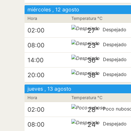
miércoles , 12 agosto
Hora
Temperatura °C
27°
02:00
Despejado
23°
08:00
Despejado
36°
14:00
Despejado
38°
20:00
Despejado
jueves , 13 agosto
Hora
Temperatura °C
28°
02:00
Poco nubos
24°
08:00
Despejado