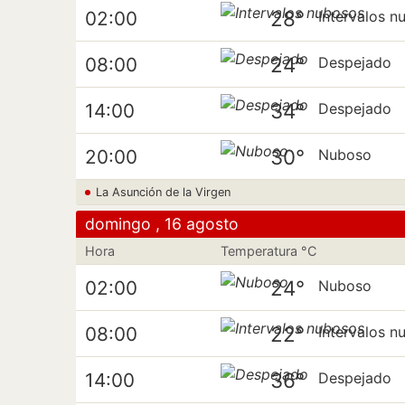
28°
02:00
Intervalos n
24°
08:00
Despejado
34°
14:00
Despejado
30°
20:00
Nuboso
La Asunción de la Virgen
domingo , 16 agosto
Hora
Temperatura °C
24°
02:00
Nuboso
22°
08:00
Intervalos n
36°
14:00
Despejado