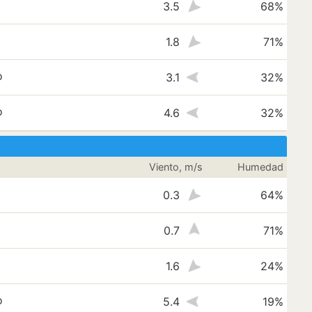
3.5
68%
1.8
71%
o
3.1
32%
o
4.6
32%
Viento, m/s
Humedad
0.3
64%
0.7
71%
1.6
24%
o
5.4
19%