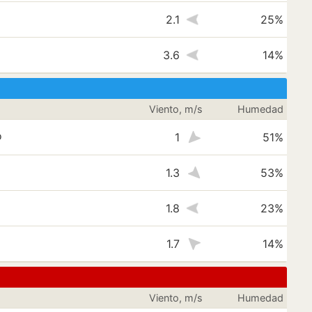
2.1
25%
3.6
14%
Viento, m/s
Humedad
o
1
51%
1.3
53%
1.8
23%
1.7
14%
Viento, m/s
Humedad