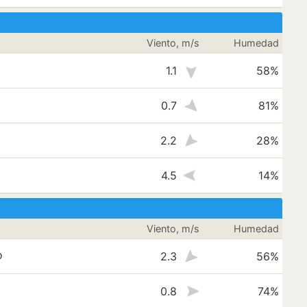
Viento, m/s
Humedad
1.1
58%
0.7
81%
2.2
28%
4.5
14%
Viento, m/s
Humedad
o
2.3
56%
0.8
74%