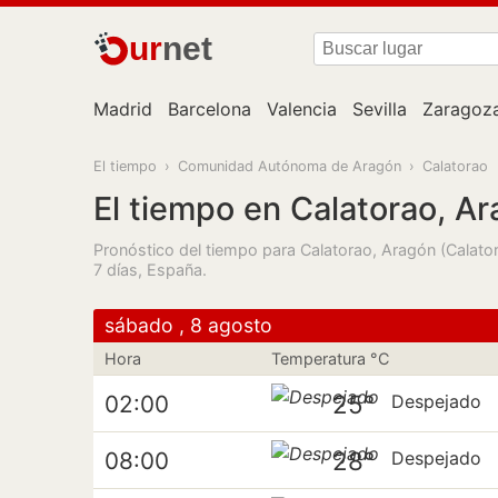
ur
net
Madrid
Barcelona
Valencia
Sevilla
Zaragoz
El tiempo
›
Comunidad Autónoma de Aragón
›
Calatorao
El tiempo en Calatorao, A
Pronóstico del tiempo para Calatorao, Aragón (Calator
7 días, España.
sábado , 8 agosto
Hora
Temperatura °C
25°
02:00
Despejado
28°
08:00
Despejado