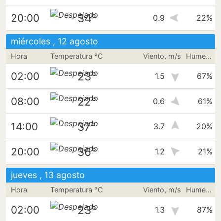
34°
20:00
0.9
22%
miércoles , 12 agosto
Hora
Temperatura °C
Viento, m/s
Humedad
23°
02:00
1.5
67%
22°
08:00
0.6
61%
37°
14:00
3.7
20%
36°
20:00
1.2
21%
jueves , 13 agosto
Hora
Temperatura °C
Viento, m/s
Humedad
23°
02:00
1.3
87%