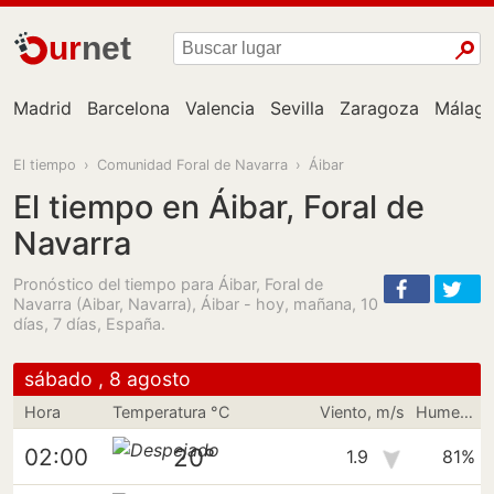
ur
net
Madrid
Barcelona
Valencia
Sevilla
Zaragoza
Málag
El tiempo
›
Comunidad Foral de Navarra
›
Áibar
El tiempo en Áibar, Foral de
Navarra
Pronóstico del tiempo para Áibar, Foral de
Navarra (Aibar, Navarra), Áibar - hoy, mañana, 10
días, 7 días, España.
sábado , 8 agosto
Hora
Temperatura °C
Viento, m/s
Humedad
20°
02:00
1.9
81%