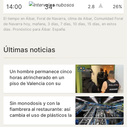
34°
14:00
2.8
26%
El tiempo en Áibar, Foral de Navarra, clima de Aibar, Comunidad Foral
de Navarra hoy, mañana, 3 días, 7 días, 10 días, 15 días, en estos
días. Pronóstico para Áibar. España.
Últimas noticias
Un hombre permanece cinco
horas atrincherado en un
piso de Valencia con su
madre
Sin monodosis y con la
fiambrera al restaurante: así
cambia el uso de plásticos la
nueva directiva…