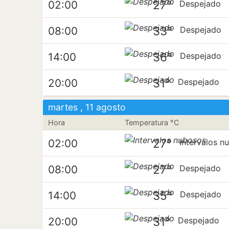
27°
02:00
Despejado
33°
08:00
Despejado
36°
14:00
Despejado
31°
20:00
Despejado
martes , 11 agosto
Hora
Temperatura °C
27°
02:00
Intervalos n
27°
08:00
Despejado
35°
14:00
Despejado
31°
20:00
Despejado