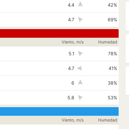
4.4
42%
4.7
69%
Viento, m/s
Humedad
5.1
78%
4.7
41%
6
38%
5.8
53%
Viento, m/s
Humedad