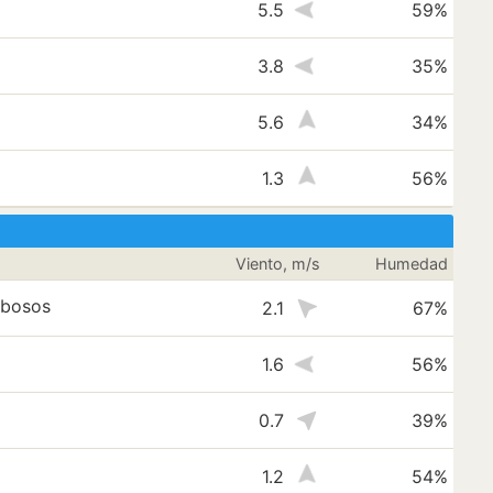
5.5
59%
3.8
35%
5.6
34%
1.3
56%
Viento, m/s
Humedad
ubosos
2.1
67%
1.6
56%
0.7
39%
1.2
54%