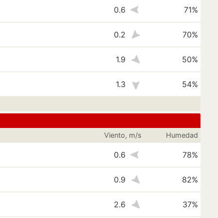
0.6
71%
0.2
70%
1.9
50%
1.3
54%
Viento, m/s
Humedad
0.6
78%
0.9
82%
2.6
37%