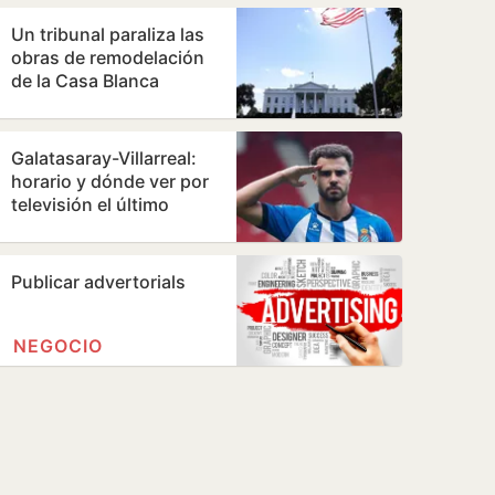
directiva…
Un tribunal paraliza las
obras de remodelación
de la Casa Blanca
ordenadas por Trump
Galatasaray-Villarreal:
horario y dónde ver por
televisión el último
amistoso de
pretemporada del…
Publicar advertorials
NEGOCIO