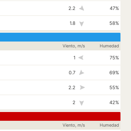
2.2
47%
1.8
58%
Viento, m/s
Humedad
1
75%
0.7
69%
2.2
55%
2
42%
Viento, m/s
Humedad