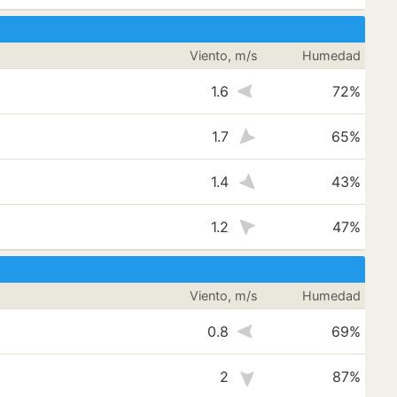
Viento, m/s
Humedad
1.6
72%
1.7
65%
1.4
43%
1.2
47%
Viento, m/s
Humedad
0.8
69%
2
87%