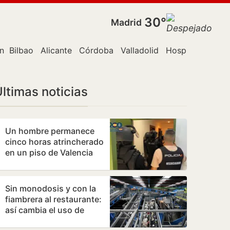
30°
Madrid
n Canaria
Bilbao
Alicante
Córdoba
Valladolid
Hospitalet de L
ltimas noticias
Un hombre permanece
cinco horas atrincherado
en un piso de Valencia
con su madre
Sin monodosis y con la
fiambrera al restaurante:
así cambia el uso de
plásticos la nueva