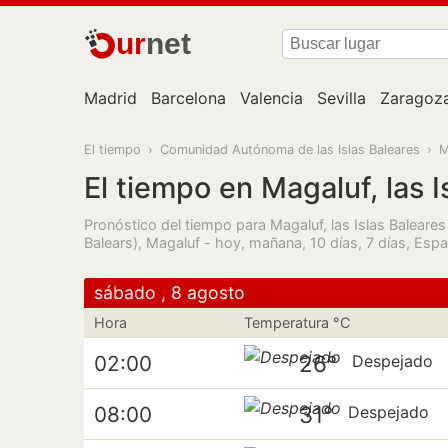
ur
net
Madrid
Barcelona
Valencia
Sevilla
Zaragoz
El tiempo
›
Comunidad Autónoma de las Islas Baleares
›
M
El tiempo en Magaluf, las I
Pronóstico del tiempo para Magaluf, las Islas Baleare
Balears), Magaluf - hoy, mañana, 10 días, 7 días, Espa
sábado , 8 agosto
Hora
Temperatura °C
26°
02:00
Despejado
31°
08:00
Despejado