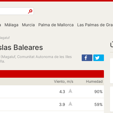
a
Málaga
Murcia
Palma de Mallorca
Las Palmas de Gra
agaluf
Ú
slas Baleares
s (Magaluf, Comunitat Autonoma de les Illes
ña.
Viento, m/s
Humedad
4.3
90%
3.9
59%