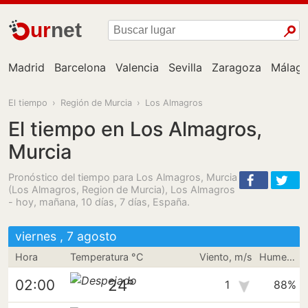
ur
net
Madrid
Barcelona
Valencia
Sevilla
Zaragoza
Málag
El tiempo
›
Región de Murcia
›
Los Almagros
El tiempo en Los Almagros,
Murcia
Pronóstico del tiempo para Los Almagros, Murcia
(Los Almagros, Region de Murcia), Los Almagros
- hoy, mañana, 10 días, 7 días, España.
viernes , 7 agosto
Hora
Temperatura °C
Viento, m/s
Humedad
24°
02:00
1
88%