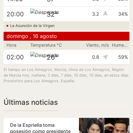
32°
20:00
3.2
34%
La Asunción de la Virgen
domingo , 16 agosto
Hora
Temperatura °C
Viento, m/s
Humedad
26°
02:00
0.8
59%
El tiempo en Los Almagros, Murcia, clima de Los Almagros, Región
de Murcia hoy, mañana, 3 días, 7 días, 10 días, 15 días, en estos días.
Pronóstico para Los Almagros. España.
Últimas noticias
De la Espriella toma
posesión como presidente