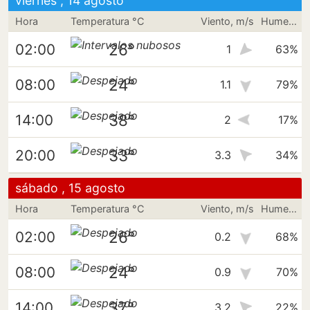
viernes , 14 agosto
Hora
Temperatura °C
Viento, m/s
Humedad
26°
02:00
1
63%
24°
08:00
1.1
79%
38°
14:00
2
17%
33°
20:00
3.3
34%
sábado , 15 agosto
Hora
Temperatura °C
Viento, m/s
Humedad
26°
02:00
0.2
68%
24°
08:00
0.9
70%
37°
14:00
3.2
22%