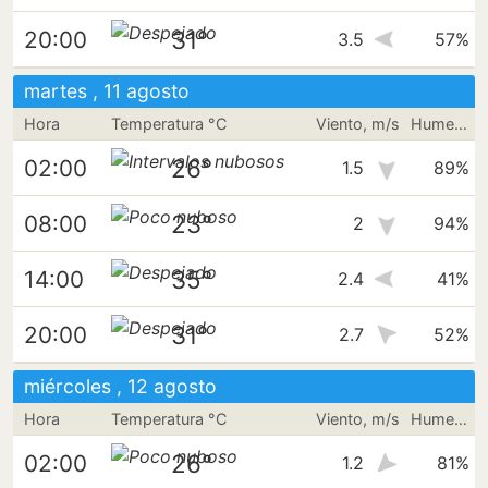
31°
20:00
3.5
57%
martes , 11 agosto
Hora
Temperatura °C
Viento, m/s
Humedad
26°
02:00
1.5
89%
23°
08:00
2
94%
35°
14:00
2.4
41%
31°
20:00
2.7
52%
miércoles , 12 agosto
Hora
Temperatura °C
Viento, m/s
Humedad
26°
02:00
1.2
81%