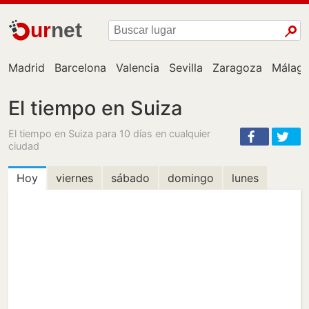
ur
net
Madrid
Barcelona
Valencia
Sevilla
Zaragoza
Málag
El tiempo en Suiza
El tiempo en Suiza para 10 días en cualquier
ciudad
Hoy
viernes
sábado
domingo
lunes