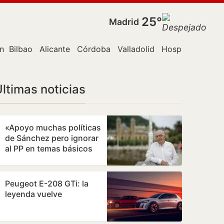
25°
Madrid
n Canaria
Bilbao
Alicante
Córdoba
Valladolid
Hospitalet de L
ltimas noticias
«Apoyo muchas políticas
de Sánchez pero ignorar
al PP en temas básicos
es un error»
Peugeot E-208 GTi: la
leyenda vuelve